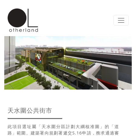
天水圍公共街市
此項目選址屬「天水圍分區計劃大綱核准圖」的「道
路」範圍。建築署向規劃署遞交S.16申請，務求通過審