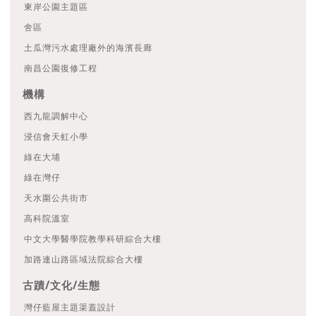
東岸公園主題區
舍區
土瓜灣污水處理廠外的海濱長廊
南昌公園復修工程
機構
西九龍調解中心
浸信會天虹小學
綠在大埔
綠在灣仔
天水圍公共街市
高科院溫室
中文大學醫學院教學科研綜合大樓
加路連山路區域法院綜合大樓
古蹟/文化/生態
灣仔藍屋主題渠蓋設計