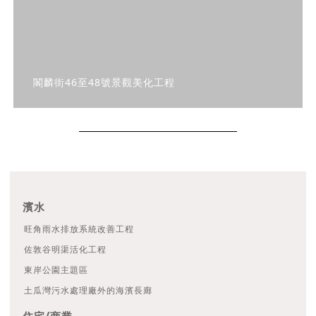
閣麟街46至48號景觀美化工程
濱水
旺角雨水排放系統改善工程
佐敦谷明渠活化工程
東岸公園主題區
土瓜灣污水處理廠外的海濱長廊