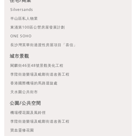
住宅/商業
Silversands
半山區私人物業
東涌第100區公營房屋發展計劃
ONE SOHO
長沙灣英華街過渡性房屋項目「喜信」
城市景觀
閣麟街46至48號景觀美化工程
李陞街遊樂場及毗鄰街道改善工程
香港國際機場的馬路迴旋處
天水圍公共街市
公園/公共空間
機場櫻花園及風鈴徑
李陞街遊樂場及毗鄰街道改善工程
寶血靈修花園