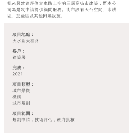
批來興建這座位於車路上空的三層高街市建築，而本公
司為是次申請提供顧問服務。街市設有天台空間、水耕
區、憩坐區及其他附屬設施。
項目地點：
天水圍天福路
客戶：
建築署
完成：
2021
項目類型：
城市景觀
機構
城市規劃
項目範圍：
規劃申請，技術評估，政府批核